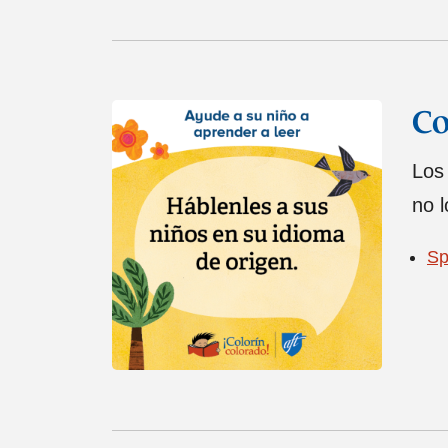
Co
Los
no l
Sp