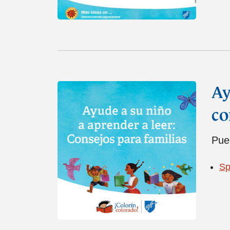
Ay
co
Pue
Sp