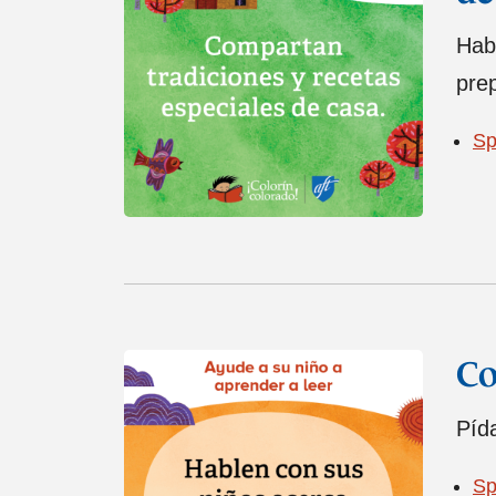
Habl
prep
Sp
Co
Pída
Sp