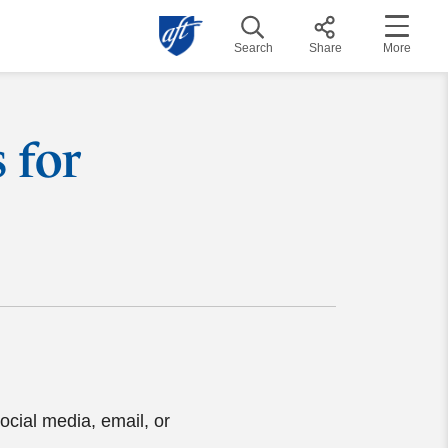
Search
Share
More
 for
ocial media, email, or