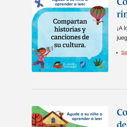
Co
ri
¡A l
jueg
Sp
Co
de