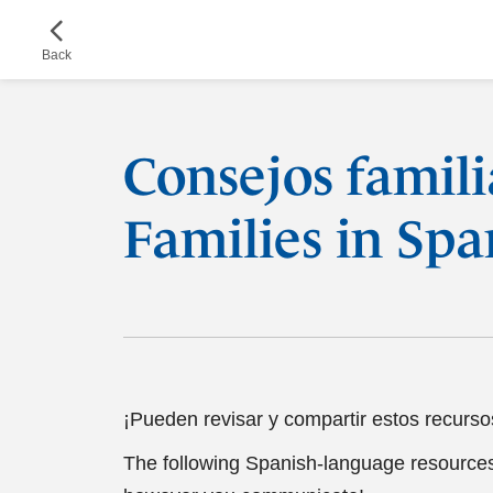
Skip
to
Back
main
content
Consejos famili
Families in Spa
¡Pueden revisar y compartir estos recursos
The following Spanish-language resources a