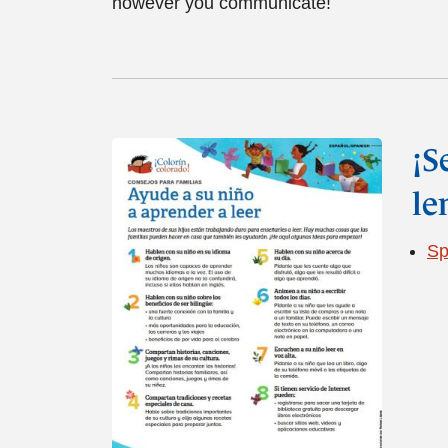
however you communicate!
¡S
le
Sp