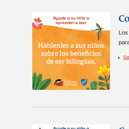
Co
Los 
para
Sp