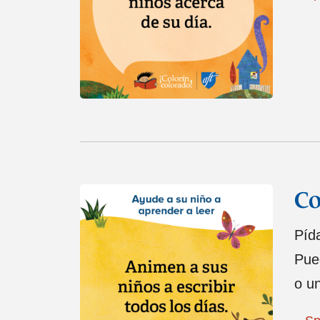
Co
Pída
Pue
o u